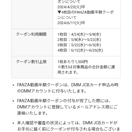
ポンについて
2024/4/23(火)中
▼4枚目のFANZA動画半額クーポ
ンについて
2024/6/11(火)中
クーポン利用期間
1枚目：4/24(水)〜5/8(水)
2枚目：5/8(水)〜5/22(水)
3枚目：5/22(水)〜6/5(水)
4枚目：6/12(水)〜6/26(水)
クーポン割引上限
1枚あたり1,500円
※割引は対象商品の合計金額に適
用されます。
FANZA動画半額クーポンは、DMM JCBカード申込み時
のDMMアカウントに付与いたします。
FANZA動画半額クーポンの付与が完了した際には、
DMMアカウントに登録しているメールアドレス宛にご
連絡いたします。
本人確認や審査の状況によっては、DMM JCBカードが
お手元に届く前にクーポンが付与される場合もございま